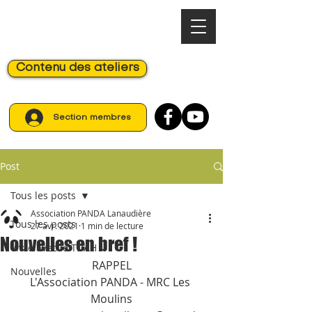
Contenu des ateliers
Section membres
Post
Tous les posts
Association PANDA Lanaudière
Tous les posts
27 avr. 2021
1 min de lecture
Nouvelles en bref !
Vivre avec le TDAH
RAPPEL
Nouvelles
L'Association PANDA - MRC Les 
Moulins