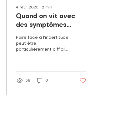
4 févr. 2025
∙
2
min
Quand on vit avec
des symptômes
associés au TDAH,
Faire face à l’incertitude
comment faire face
peut être
particulièrement difficile
à l'incertitude ?
pour les personnes qui
vivent avec des
symptômes associés au
TDAH. Voici...
38
0
Voir plus
NOUS JOINDRE