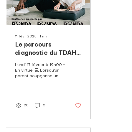
11 févr. 2025
∙
1
min
Le parcours
diagnostic du TDAH
chez les enfants et
Lundi 17 février à 19h00 -
les adolescents
En virtuel 💻 Lorsqu'un
parent soupçonne un
TDAH chez son enfant,
plusieurs questions se
manifestent. Comment...
20
0