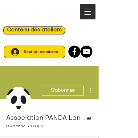
Contenu des ateliers
Section membres
Plus d'actions
S'abonner
Administrateur
Association PANDA Lanaudière
0 Abonné
0 Suivi