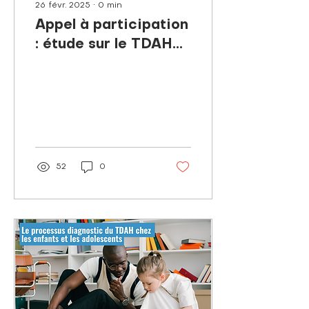
26 févr. 2025
∙
0
min
Appel à participation
: étude sur le TDAH
et le Sport chez les
jeunes 🧠⛹🏼‍♀️
52
0