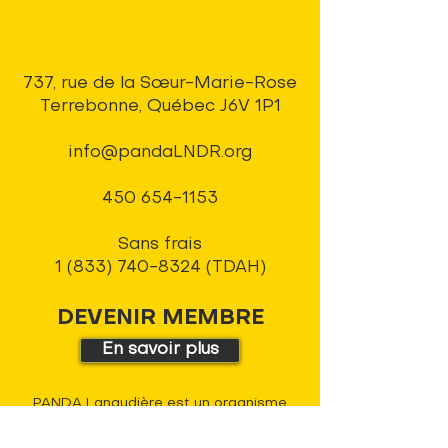
737, rue de la Sœur-Marie-Rose
Terrebonne, Québec J6V 1P1
info@pandaLNDR.org
450 654-1153
Sans frais
1 (833) 740-8324
(TDAH)
DEVENIR MEMBRE
En savoir plus
PANDA Lanaudière est un organisme
dédié à l’accompagnement des
personnes vivant avec un trouble du