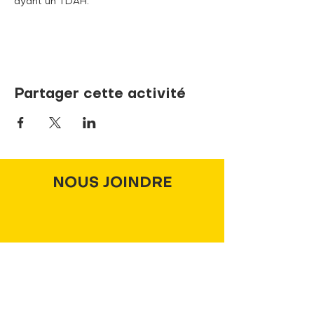
ayant un TDAH.
Partager cette activité
NOUS JOINDRE
737, rue de la Sœur-Marie-Rose
Terrebonne, Québec J6V 1P1
info@pandaLNDR.org