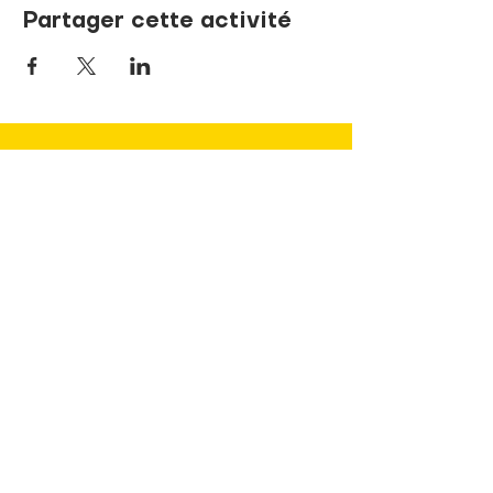
Partager cette activité
NOUS JOINDRE
737, rue de la Sœur-Marie-Rose
Terrebonne, Québec J6V 1P1
info@pandaLNDR.org
450 654-1153
Sans frais
1 (833) 740-8324
(TDAH)