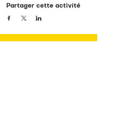
Partager cette activité
NOUS JOINDRE
737, rue de la Sœur-Marie-Rose
Terrebonne, Québec J6V 1P1
info@pandaLNDR.org
450 654-1153
Sans frais
1 (833) 740-8324
(TDAH)