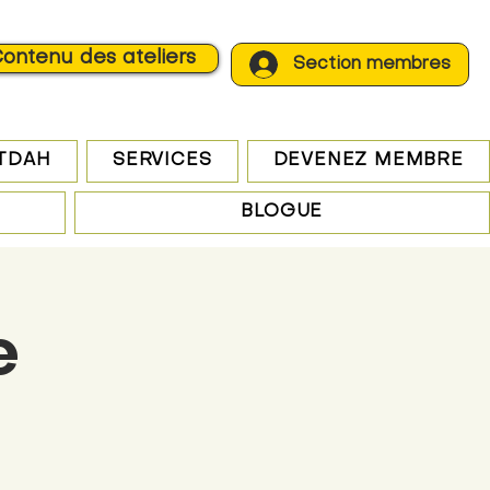
ontenu des ateliers
Section membres
 TDAH
SERVICES
DEVENEZ MEMBRE
BLOGUE
e