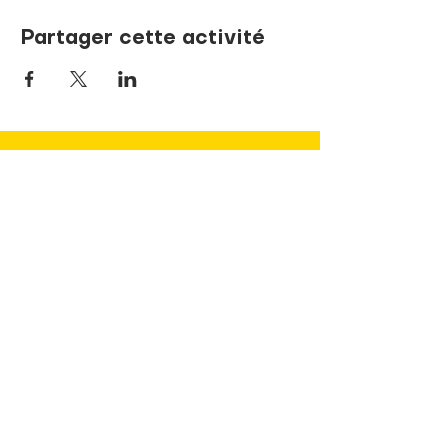
Partager cette activité
NOUS JOINDRE
737, rue de la Sœur-Marie-Rose
Terrebonne, Québec J6V 1P1
info@pandaLNDR.org
450 654-1153
Sans frais
1 (833) 740-8324
(TDAH)