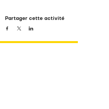
Partager cette activité
NOUS JOINDRE
737, rue de la Sœur-Marie-Rose
Terrebonne, Québec J6V 1P1
info@pandaLNDR.org
450 654-1153