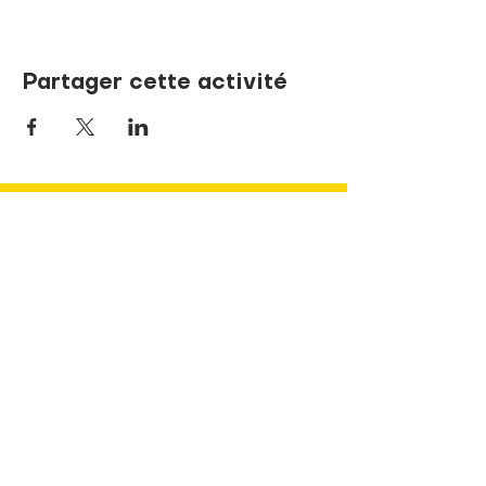
Partager cette activité
NOUS JOINDRE
737, rue de la Sœur-Marie-Rose
Terrebonne, Québec J6V 1P1
info@pandaLNDR.org
450 654-1153