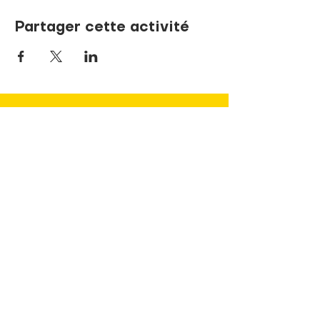
Partager cette activité
NOUS JOINDRE
737, rue de la Sœur-Marie-Rose
Terrebonne, Québec J6V 1P1
info@pandaLNDR.org
450 654-1153
Sans frais
1 (833) 740-8324
(TDAH)