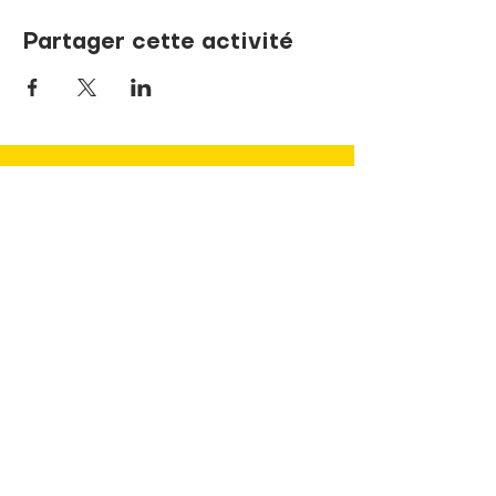
Partager cette activité
NOUS JOINDRE
737, rue de la Sœur-Marie-Rose
Terrebonne, Québec J6V 1P1
info@pandaLNDR.org
450 654-1153
Sans frais
1 (833) 740-8324
(TDAH)