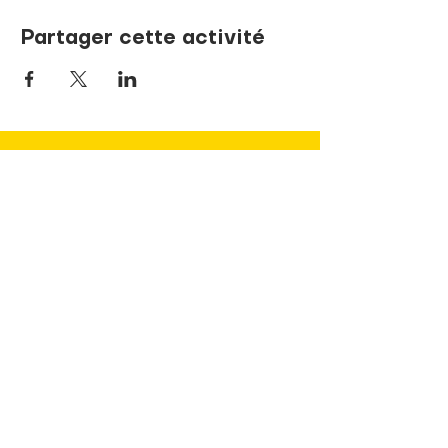
Partager cette activité
NOUS JOINDRE
737, rue de la Sœur-Marie-Rose
Terrebonne, Québec J6V 1P1
info@pandaLNDR.org
450 654-1153
Sans frais
1 (833) 740-8324
(TDAH)