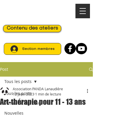
Contenu des ateliers
Section membres
Post
Tous les posts
Association PANDA Lanaudière
Tous les posts
12 janv. 2023
1 min de lecture
Art-thérapie pour 11 - 13 ans
Vivre avec le TDAH
Nouvelles