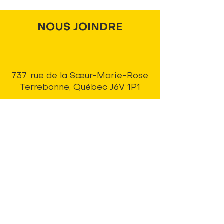
adolescents
NOUS JOINDRE
737, rue de la Sœur-Marie-Rose
Terrebonne, Québec J6V 1P1
info@pandaLNDR.org
450 654-1153
Sans frais
1 (833) 740-8324
(TDAH)
DEVENIR MEMBRE
En savoir plus